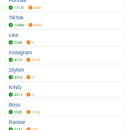
Fortnite
17141
4681
TikTok
16486
4562
Like
5546
0
Instagram
4710
2576
Stylish
4324
0
KING
4313
5
Boss
3585
1324
Raistar
3187
156