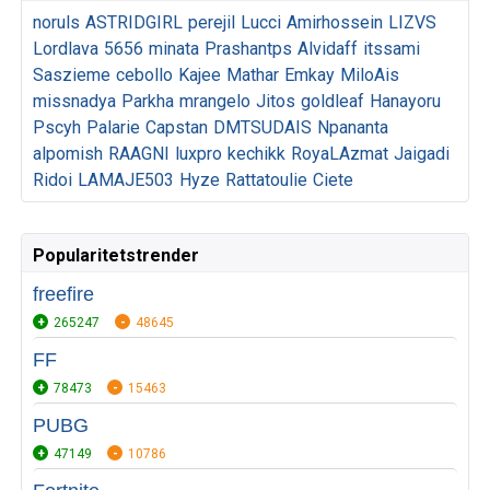
noruls
ASTRIDGIRL
perejil
Lucci
Amirhossein
LIZVS
Lordlava
5656
minata
Prashantps
Alvidaff
itssami
Saszieme
cebollo
Kajee
Mathar
Emkay
MiloAis
missnadya
Parkha
mrangelo
Jitos
goldleaf
Hanayoru
Pscyh
Palarie
Capstan
DMTSUDAIS
Npananta
alpomish
RAAGNI
luxpro
kechikk
RoyaLAzmat
Jaigadi
Ridoi
LAMAJE503
Hyze
Rattatoulie
Ciete
Popularitetstrender
freefire
265247
48645
FF
78473
15463
PUBG
47149
10786