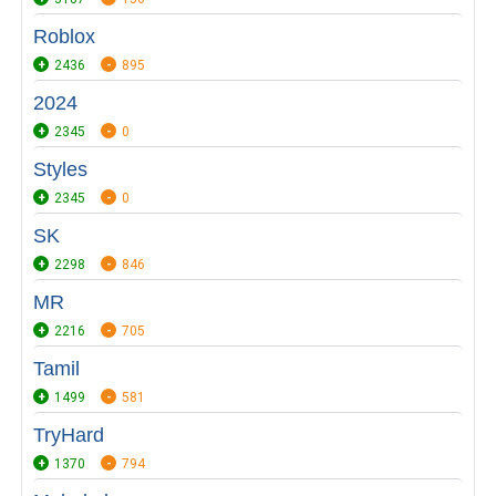
Roblox
2436
895
2024
2345
0
Styles
2345
0
SK
2298
846
MR
2216
705
Tamil
1499
581
TryHard
1370
794