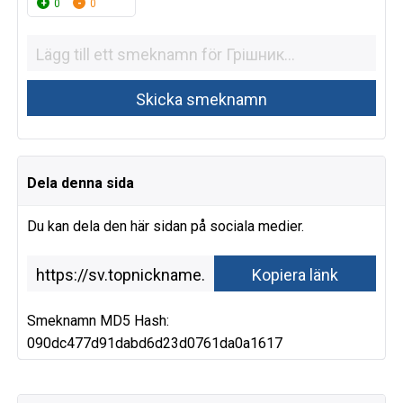
0
0
Dela denna sida
Du kan dela den här sidan på sociala medier.
Smeknamn MD5 Hash:
090dc477d91dabd6d23d0761da0a1617