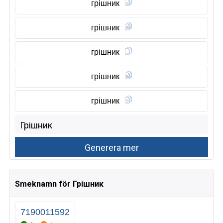
грішник
грішник
грішник
грішник
грішник
Smeknamn för Грішник
7190011592