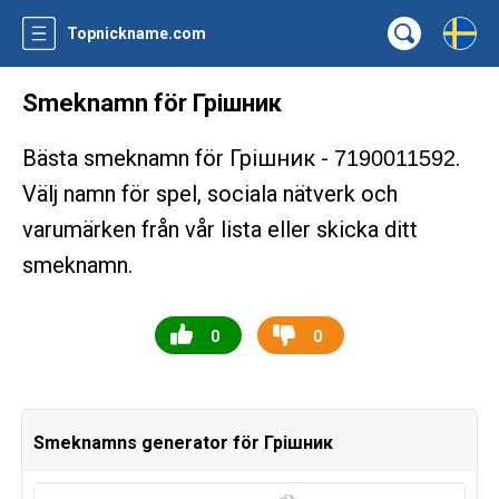
Topnickname.com
Smeknamn för Грішник
Bästa smeknamn för Грішник -
.
7190011592
Välj namn för spel, sociala nätverk och
varumärken från vår lista eller skicka ditt
smeknamn.
0
0
Smeknamns generator för Грішник