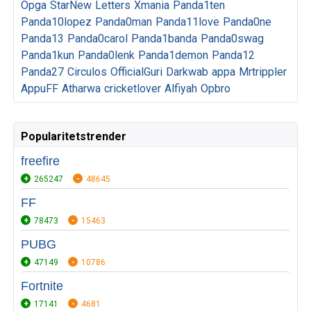
Opga
StarNew
Letters
Xmania
Panda1ten
Panda10lopez
Panda0man
Panda11love
Panda0ne
Panda13
Panda0carol
Panda1banda
Panda0swag
Panda1kun
Panda0lenk
Panda1demon
Panda12
Panda27
Circulos
OfficialGuri
Darkwab
appa
Mrtrippler
AppuFF
Atharwa
cricketlover
Alfiyah
Opbro
Popularitetstrender
freefire
265247
48645
FF
78473
15463
PUBG
47149
10786
Fortnite
17141
4681