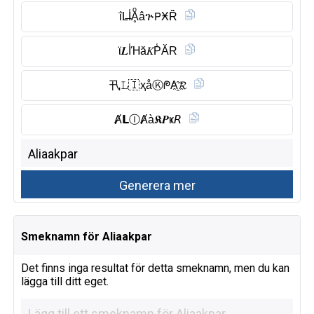
ΐL̶I̾Ḁͦâጕ𝖯ӾȒ̈
ϊ𝑳I̾Ήă𝐾P̾ĂR
卂𝙻🇮 ҳåⓀ︎ᖘA҈𝓡
Ⱥ𝗟Ⓘ︎Ⱥà𝕶𝑷ҝ𝘙
Smeknamn för Aliaakpar
Det finns inga resultat för detta smeknamn, men du kan
lägga till ditt eget.