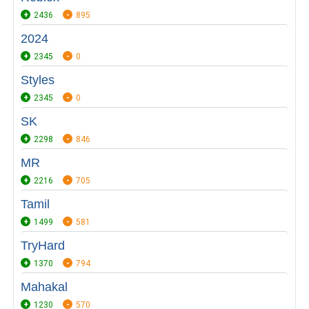
2436
895
2024
2345
0
Styles
2345
0
SK
2298
846
MR
2216
705
Tamil
1499
581
TryHard
1370
794
Mahakal
1230
570