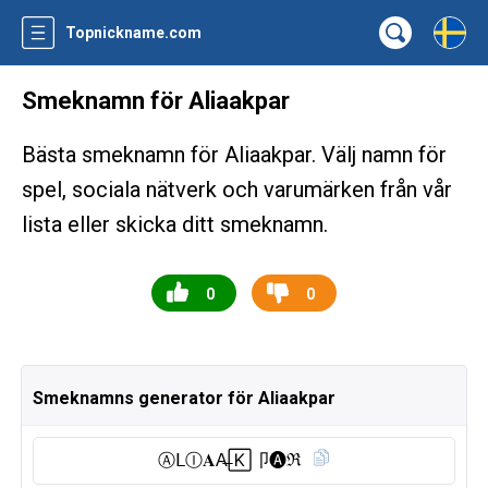
Topnickname.com
Smeknamn för Aliaakpar
Bästa smeknamn för Aliaakpar. Välj namn för
spel, sociala nätverk och varumärken från vår
lista eller skicka ditt smeknamn.
0
0
Smeknamns generator för Aliaakpar
Ⓐ︎𝖫Ⓘ︎𝐀A̶🄺卩🅐︎ℜ