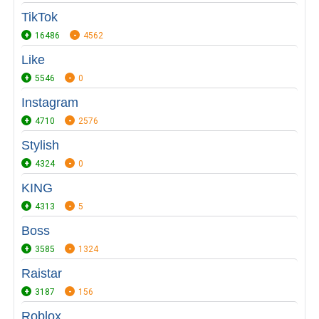
TikTok
16486
4562
Like
5546
0
Instagram
4710
2576
Stylish
4324
0
KING
4313
5
Boss
3585
1324
Raistar
3187
156
Roblox