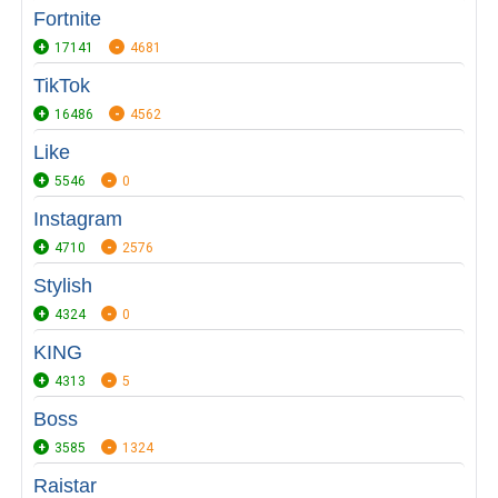
Fortnite
17141
4681
TikTok
16486
4562
Like
5546
0
Instagram
4710
2576
Stylish
4324
0
KING
4313
5
Boss
3585
1324
Raistar