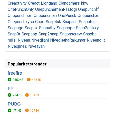
Creactivity
Creact
Liongang
Clangamers
kkw
OnePunchOnly
OnepunchemenRastogi
Onepunchff
Onepunchfran
Onepuncman
OnePunck
Onepunchan
Onepunchxysu
Cape
Snap4uk
Snapann
Snapafun
Snapage
Snapax
Snapathy
Snapappe
Snap2galxxy
Snap0r
Snapapp
Snap2snap
Snapascrew
Snapba
milsi
Nivean
Nivedijani
NivediethaRajkumar
Niveanolia
Nivedjmes
Niveayah
Popularitetstrender
freefire
265247
48645
FF
78473
15463
PUBG
47149
10786