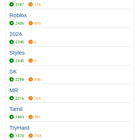
3187
156
Roblox
2436
895
2024
2345
0
Styles
2345
0
SK
2298
846
MR
2216
705
Tamil
1499
581
TryHard
1370
794