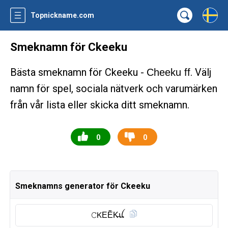
Topnickname.com
Smeknamn för Ckeeku
Bästa smeknamn för Ckeeku -
. Välj
Cheeku ff
namn för spel, sociala nätverk och varumärken
från vår lista eller skicka ditt smeknamn.
0
0
Smeknamns generator för Ckeeku
𝙲𝖪EĔ̈K̶ꪊ