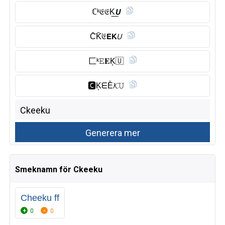
ℂᵏ𝔈𝔈K͟𝙐
C̑̈K̆̈𝔈𝗘𝗞𝘜
匚ᵏ𝙴𝐄K͎🇺
🅲︎K͎ᗴE̾𝓚𝚄
Smeknamn för Ckeeku
Cheeku ff
0
0