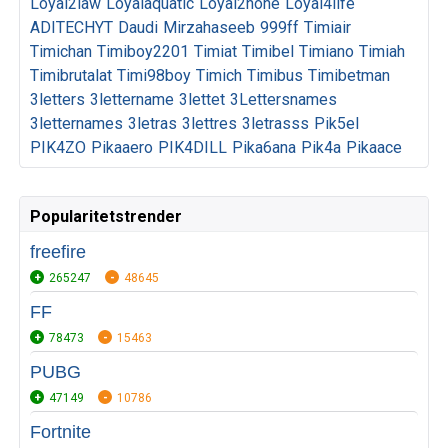
Loyal2law
Loyalaquatic
Loyal2none
Loyal4life
ADITECHYT
Daudi
Mirzahaseeb
999ff
Timiair
Timichan
Timiboy2201
Timiat
Timibel
Timiano
Timiah
Timibrutalat
Timi98boy
Timich
Timibus
Timibetman
3letters
3lettername
3lettet
3Lettersnames
3letternames
3letras
3lettres
3letrasss
Pik5el
PIK4ZO
Pikaaero
PIK4DILL
Pika6ana
Pik4a
Pikaace
Popularitetstrender
freefire
265247
48645
FF
78473
15463
PUBG
47149
10786
Fortnite