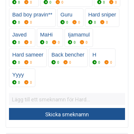
0
0
0
0
0
0
Bad boy pravin**
Guru
Hard sniper
0
0
0
0
0
0
Javed
MaHi
Ijamamul
0
0
0
0
0
0
Hard sameer
Back bencher
H
0
0
0
0
0
0
Yyyy
0
0