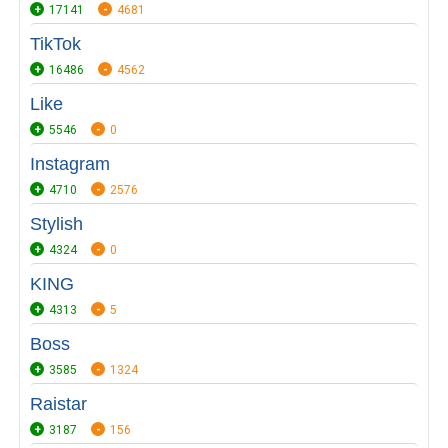
17141
4681
TikTok
16486
4562
Like
5546
0
Instagram
4710
2576
Stylish
4324
0
KING
4313
5
Boss
3585
1324
Raistar
3187
156