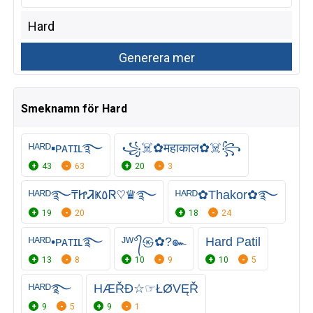
Smeknamn för Hard
ᴴᴬᴿᴰ▪ᴘᴀᴛɪʟ࿐
️꧁️☠️✿महाकाल✿☠️꧂
43
63
20
3
ᴴᴬᴿᴰ࿐₸ᏥᏘҜ٥Ꮢ♡♛࿐
ᴴᴬᴿᴰ✿Thakor✿࿐
19
20
18
24
ᴴᴬᴿᴰ•ᴘᴀᴛɪʟ࿐
ᴶᵂ°᭄㉿✿?๛
Hard Patil
13
8
10
9
10
5
ᴴᴬᴿᴰ࿐
HÆŘĐ☆☞ŁØVĘŘ
9
5
9
1