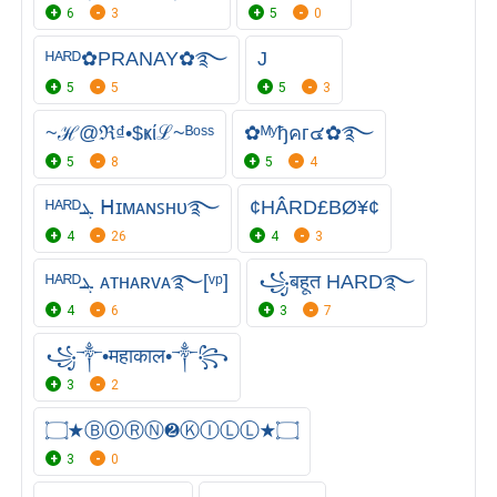
6
3
5
0
ᴴᴬᴿᴰ✿PRANAY✿࿐
J
5
5
5
3
~ℋ@ℜ₫•$ҝίℒ~ᴮᵒˢˢ
✿ᴹʸђคг๔✿࿐
5
8
5
4
ᴴᴬᴿᴰܔ ᕼɪᴍᴀɴꜱʜᴜ࿐
¢HÂRD£BØ¥¢
4
26
4
3
ᴴᴬᴿᴰܔ ᴀᴛʜᴀʀᴠᴀ࿐[ᵛᵖ]
꧁बहूत HARD࿐
4
6
3
7
꧁༒•महाकाल•༒꧂
3
2
۝★ⒷⓄⓇⓃ❷ⓀⒾⓁⓁ★۝
3
0