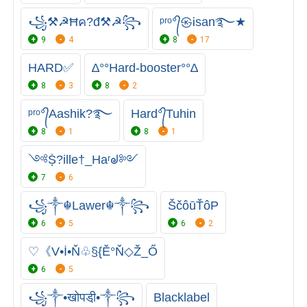
꧁⚒☭Ħค?đ⚒☭꧂
ᵖʳᵒ°᭄㉿Ꭵsan࿐★
9
4
8
17
HARD✅
∆°°Hard-booster°°∆
8
3
8
2
ᵖʳᵒ°᭄Aashik?࿐
Hard°᭄Tuhin
8
1
8
1
༺Ṩ?ille†_Haʳᖙ༻
7
6
꧁༒☬Lawer☬༒꧂
ŠčôūŤôP
6
5
6
2
♡《V•İ•Ň♧§{Ě°Ň◇Ž_Ő
6
5
꧁༒•खोपडी़•༒꧂
Blacklabel