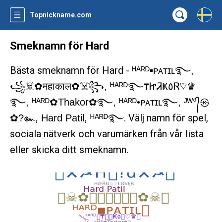
Topnickname.com
Smeknamn för Hard
Bästa smeknamn för Hard -
ᴴᴬᴿᴰ▪ᴘᴀᴛɪʟ࿐,
️꧁️☠️✿महाकाल✿☠️꧂, ᴴᴬᴿᴰ࿐₸ᏥᏘҜ٥Ꮢ♡♛
࿐, ᴴᴬᴿᴰ✿Thakor✿࿐, ᴴᴬᴿᴰ•ᴘᴀᴛɪʟ࿐, ᴶᵂ°᭄㉿
. Välj namn för spel,
✿?๛, Hard Patil, ᴴᴬᴿᴰ࿐
sociala nätverk och varumärken från vår lista
eller skicka ditt smeknamn.