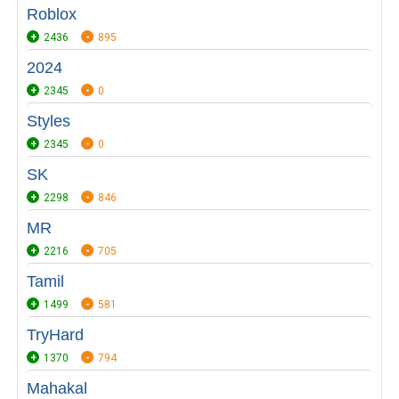
Roblox
2436
895
2024
2345
0
Styles
2345
0
SK
2298
846
MR
2216
705
Tamil
1499
581
TryHard
1370
794
Mahakal