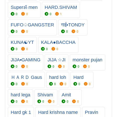
Superॐ men
HARD.SHIVAM
0
0
0
1
FUFO♤GANGSTER
गाई•TONDY
0
0
0
0
KUNA☯️YT
KALA●BACCHA
0
0
0
0
JIJA▪︎GAMING
JIJA ☆JI
monster pujan
0
0
0
0
0
0
ＨＡＲＤ Gaus
hard loh
Hard
0
0
0
0
0
0
hard lega
Shivam
Amit
0
0
0
0
0
0
Hard gk 1
Hard krishna name
Pravin