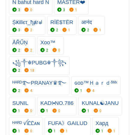
N bahut hard N
MASTER❤️
3
0
3
1
ṨҜillєτ_ђⱥгᖙ
RÏË$TËR
आनंद
3
2
2
1
2
1
ÅŘŰŅ
Xoo™
2
2
2
0
꧁༒☬PUBG☬༒꧂
2
18
ᴴᴬᴿᴰ࿐PRANAY♛࿐
ɢᴏᴅ™Ｈａｒｄᵟᴹˣ
2
4
1
4
SUNIL
KADI▪︎NO.786
KUNAL☯️JANU
1
0
1
0
1
0
ᴴᴬᴿᴰ ꪜᎥᏝᏝᴀɴ
FUFA》GAILUD
Хард
1
0
1
1
1
1