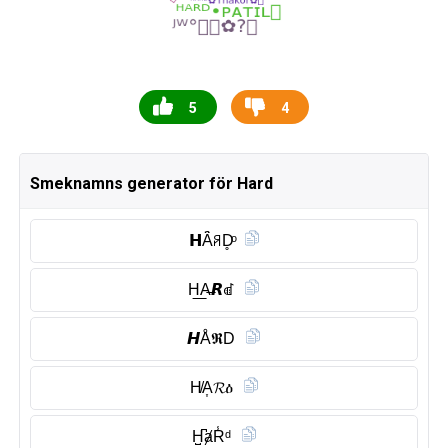
5
4
Smeknamns generator för Hard
𝗛Ȃ̈ꋪD̥ͦ
H͟A̶𝙍ꀷ
𝙃Å𝕽D
H̸A͎𝓡ዕ
H̺͆ⱥR̾ᵈ