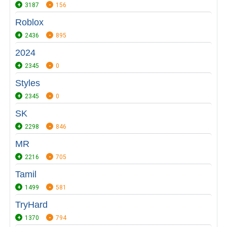
3187
156
Roblox
2436
895
2024
2345
0
Styles
2345
0
SK
2298
846
MR
2216
705
Tamil
1499
581
TryHard
1370
794