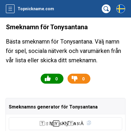
Topnickname.com
Smeknamn för Tonysantana
Bästa smeknamn för Tonysantana. Välj namn
för spel, sociala nätverk och varumärken från
vår lista eller skicka ditt smeknamn.
0
0
Smeknamns generator för Tonysantana
🇹 ㄖN҈🅈𝘴ӾN̺͆🇹 𝐀𝙽À