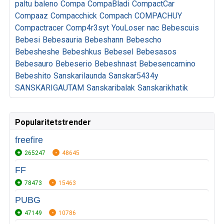
paltu
baleno
Compa
CompaBladi
CompactCar
Compaaz
Compacchick
Compach
COMPACHUY
Compactracer
Comp4r3syt
YouLoser
nac
Bebescuis
Bebesi
Bebesauria
Bebeshann
Bebescho
Bebesheshe
Bebeshkus
Bebesel
Bebesasos
Bebesauro
Bebeserio
Bebeshnast
Bebesencamino
Bebeshito
Sanskarilaunda
Sanskar5434y
SANSKARIGAUTAM
Sanskaribalak
Sanskarikhatik
Popularitetstrender
freefire
265247
48645
FF
78473
15463
PUBG
47149
10786