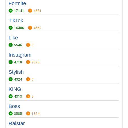
Fortnite
17141
4681
TikTok
16486
4562
Like
5546
0
Instagram
4710
2576
Stylish
4324
0
KING
4313
5
Boss
3585
1324
Raistar