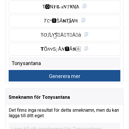
T̸🅾︎𝖭𝒀𝕾𝒜𝑵𝓣ҜN҉A
𝘛𝔒ⁿ🆈︎S̾Ă𝗡T҈ẫ𝘕𝔄
𝖳𝘖几Y͜͡S⃠Ä🇳 T⃠Ä𝐍ά
𝗧Ȏ̈𝑁ሃS༙Å𝑵🆃︎Ȃ̈𝕹🇦
Smeknamn för Tonysantana
Det finns inga resultat för detta smeknamn, men du kan
lägga till ditt eget.