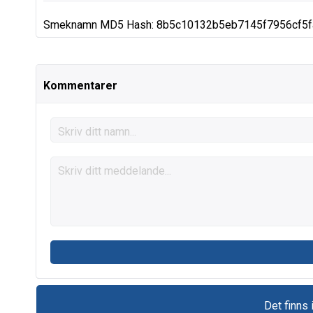
Smeknamn MD5 Hash: 8b5c10132b5eb7145f7956cf5f
Kommentarer
Det finns