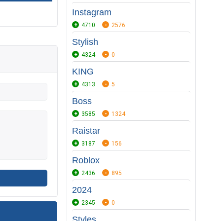
Instagram
4710
2576
Stylish
4324
0
KING
4313
5
Boss
3585
1324
Raistar
3187
156
Roblox
2436
895
2024
2345
0
Styles