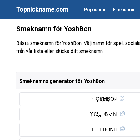
Topnickname.com
Pojknamn
Flicknamn
Smeknamn för YoshBon
Bästa smeknamn för YoshBon. Välj namn för spel, social
från vår lista eller skicka ditt smeknamn.
Smeknamns generator för YoshBon
ㄚO̺͆S҈𝗛B͎𝖮ꈤ
Y̺͆𝕆🇸 ʰB͟𝓞N͟
𝖄🄾🆂︎🅷︎BO̸N⃠