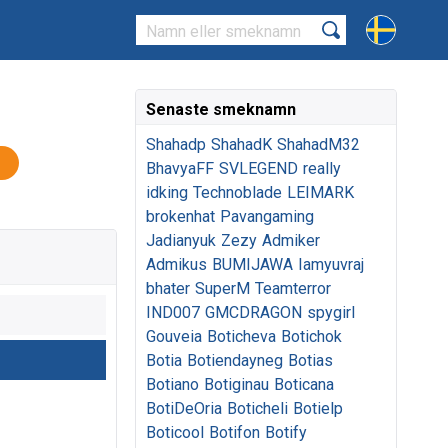
Senaste smeknamn
Shahadp
ShahadK
ShahadM32
BhavyaFF
SVLEGEND
really
idking
Technoblade
LEIMARK
brokenhat
Pavangaming
Jadianyuk
Zezy
Admiker
Admikus
BUMIJAWA
Iamyuvraj
bhater
SuperM
Teamterror
IND007
GMCDRAGON
spygirl
Gouveia
Boticheva
Botichok
Botia
Botiendayneg
Botias
Botiano
Botiginau
Boticana
BotiDeOria
Boticheli
Botielp
Boticool
Botifon
Botify