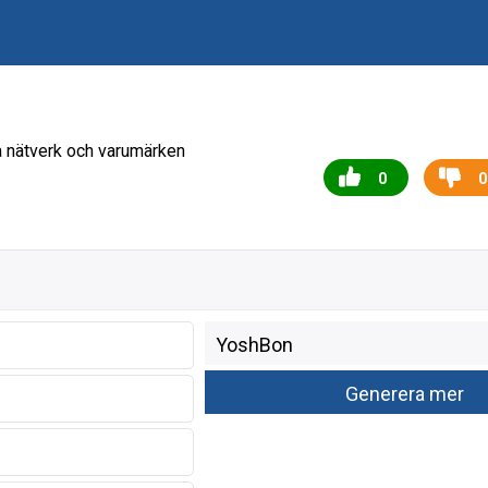
a nätverk och varumärken
0
0