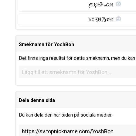
Y̥ͦO༙S̺͆ꀍ᥇𝑂ℕ
𝕐ꂦS҉H̑̈乃𝕺𝔑
Smeknamn för YoshBon
Det finns inga resultat för detta smeknamn, men du kan lä
Dela denna sida
Du kan dela den här sidan på sociala medier.