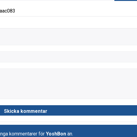
aac083
 inga kommentarer för
YoshBon
än.