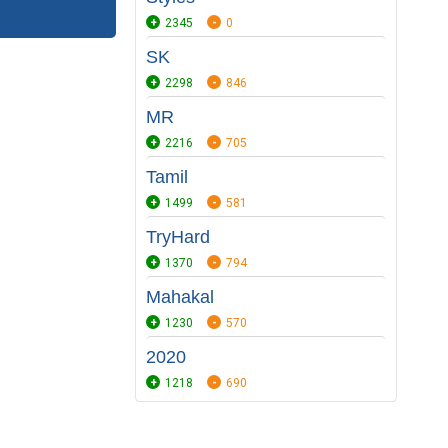
2345
0
SK
2298
846
MR
2216
705
Tamil
1499
581
TryHard
1370
794
Mahakal
1230
570
2020
1218
690