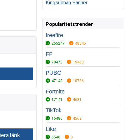
Kingsubhan
Sanner
Popularitetstrender
freefire
265247
48645
FF
78473
15463
PUBG
47149
10786
Fortnite
17141
4681
TikTok
16486
4562
Like
5546
0